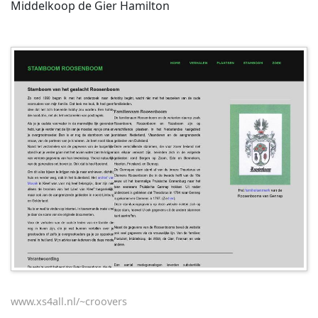
Middelkoop de Gier Hamilton
www.xs4all.nl/~croovers