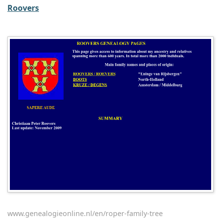
Roovers
www.genealogieonline.nl/en/roper-family-tree