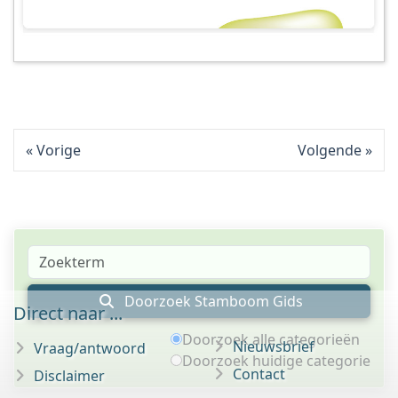
Vorige
Volgende
Doorzoek Stamboom Gids
Direct naar ...
Doorzoek alle categorieën
Nieuwsbrief
Vraag/antwoord
Doorzoek huidige categorie
Contact
Disclaimer