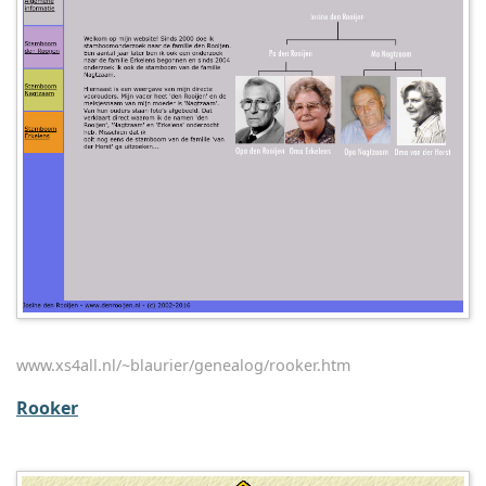
www.xs4all.nl/~blaurier/genealog/rooker.htm
Rooker