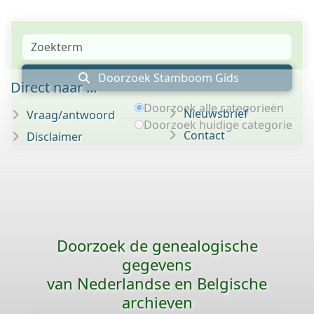
Doorzoek Stamboom Gids
Direct naar ...
Doorzoek alle categorieën
Nieuwsbrief
Vraag/antwoord
Doorzoek huidige categorie
Contact
Disclaimer
Doorzoek de genealogische
gegevens
van Nederlandse en Belgische
archieven