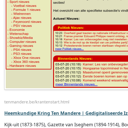
tenmandere.be/krantenstart.html
Heemkundige Kring Ten Mandere | Gedigitaliseerde I
Kijk-uit (1873-1875), Gazette van Iseghem (1894-1914), 