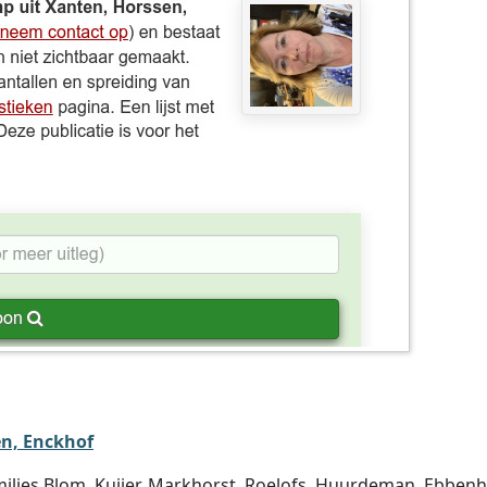
n, Enckhof
milies Blom, Kuijer, Markhorst, Roelofs, Huurdeman, Ebben