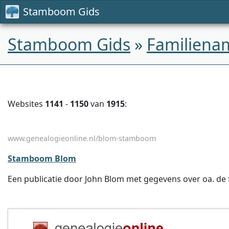
Stamboom Gids
Stamboom Gids
»
Familiena
Websites
1141
-
1150
van
1915
:
www.genealogieonline.nl/blom-stamboom
Stamboom Blom
Een publicatie door John Blom met gegevens over oa. de fa