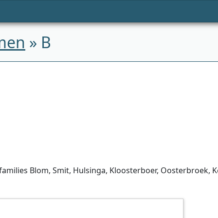
men
» B
milies Blom, Smit, Hulsinga, Kloosterboer, Oosterbroek, Ket