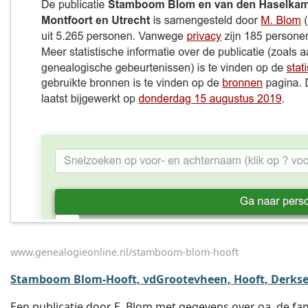
www.genealogieonline.nl/stamboom-blom-hooft
Stamboom Blom-Hooft, vdGrootevheen, Hooft, Derkse
Een publicatie door E. Blom met gegevens over oa. de fa