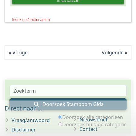
Vorige
Volgende
Doorzoek Stamboom Gids
Direct naar ...
Doorzoek alle categorieën
Nieuwsbrief
Vraag/antwoord
Doorzoek huidige categorie
Contact
Disclaimer