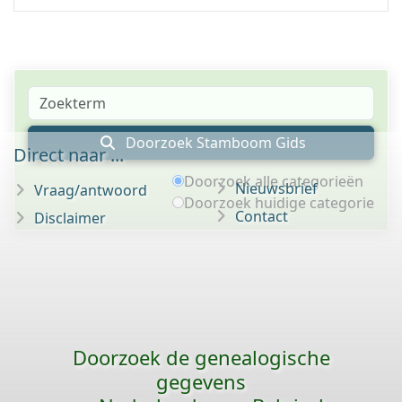
Doorzoek Stamboom Gids
Direct naar ...
Doorzoek alle categorieën
Nieuwsbrief
Vraag/antwoord
Doorzoek huidige categorie
Contact
Disclaimer
Doorzoek de genealogische
gegevens