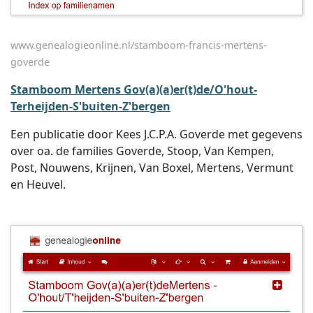
www.genealogieonline.nl/stamboom-francis-mertens-
goverde
Stamboom Mertens Gov(a)(a)er(t)de/O'hout-
Terheijden-S'buiten-Z'bergen
Een publicatie door Kees J.C.P.A. Goverde met gegevens
over oa. de families Goverde, Stoop, Van Kempen,
Post, Nouwens, Krijnen, Van Boxel, Mertens, Vermunt
en Heuvel.