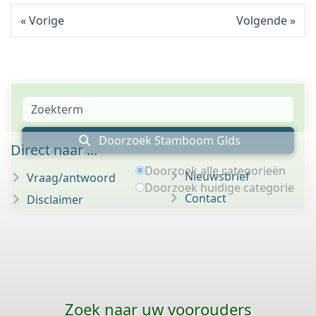
Vorige
Volgende
Doorzoek Stamboom Gids
Direct naar ...
Doorzoek alle categorieën
Nieuwsbrief
Vraag/antwoord
Doorzoek huidige categorie
Contact
Disclaimer
Zoek naar uw voorouders