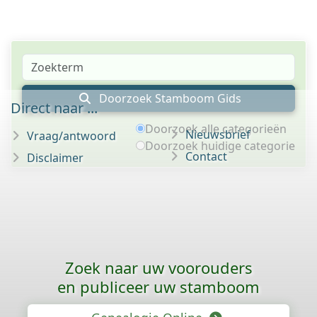
Doorzoek Stamboom Gids
Direct naar ...
Doorzoek alle categorieën
Nieuwsbrief
Vraag/antwoord
Doorzoek huidige categorie
Contact
Disclaimer
Zoek naar uw voorouders
en publiceer uw stamboom