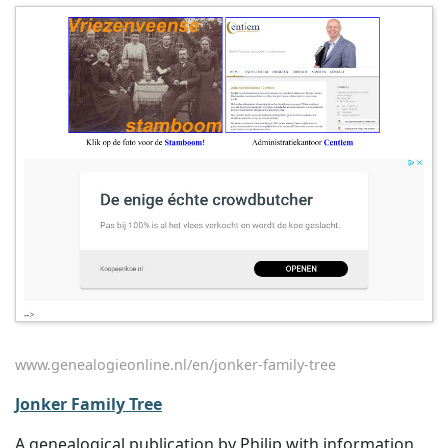
www.genealogieonline.nl/en/jonker-family-tree
Jonker Family Tree
A genealogical publication by Philip with information