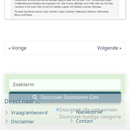
Vorige
Volgende
Doorzoek Stamboom Gids
Direct naar ...
Doorzoek alle categorieën
Nieuwsbrief
Vraag/antwoord
Doorzoek huidige categorie
Contact
Disclaimer