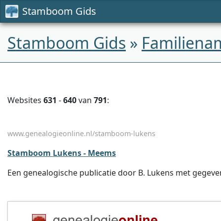
Stamboom Gids
Stamboom Gids
»
Familiena
Websites
631
-
640
van
791
:
www.genealogieonline.nl/stamboom-lukens
Stamboom Lukens - Meems
Een genealogische publicatie door B. Lukens met gegeven