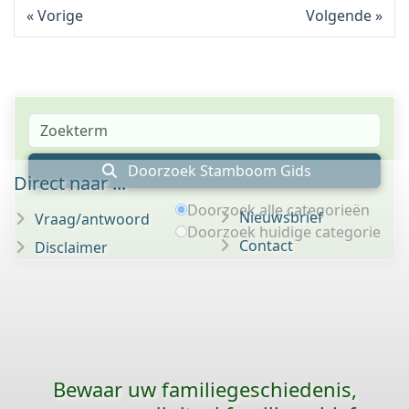
Vorige
Volgende
Doorzoek Stamboom Gids
Direct naar ...
Doorzoek alle categorieën
Nieuwsbrief
Vraag/antwoord
Doorzoek huidige categorie
Contact
Disclaimer
Bewaar uw familie­geschiedenis,