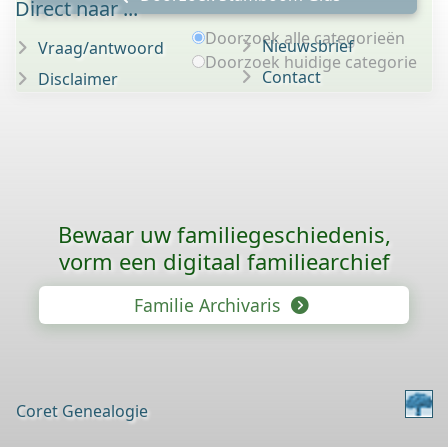
Direct naar ...
Doorzoek alle categorieën
Nieuwsbrief
Vraag/antwoord
Doorzoek huidige categorie
Contact
Disclaimer
Bewaar uw familie­geschiedenis,
vorm een digitaal familiearchief
Familie Archivaris
Coret Genealogie