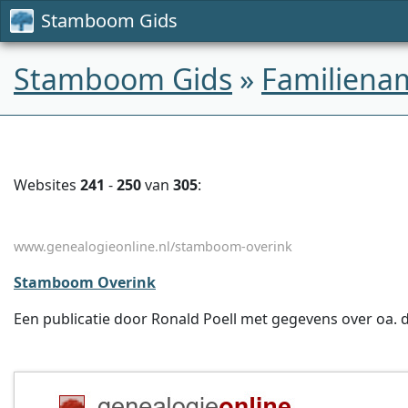
Stamboom Gids
Stamboom Gids
»
Familiena
Websites
241
-
250
van
305
:
www.genealogieonline.nl/stamboom-overink
Stamboom Overink
Een publicatie door Ronald Poell met gegevens over oa. de