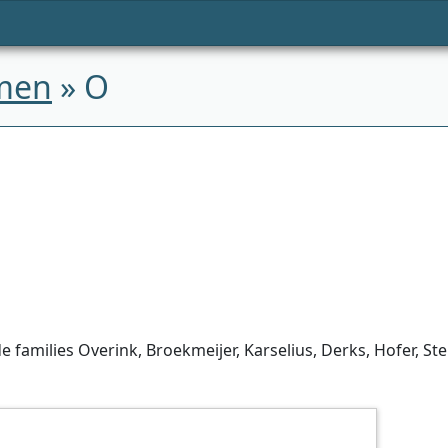
men
» O
 families Overink, Broekmeijer, Karselius, Derks, Hofer, St