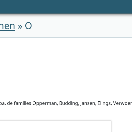
men
» O
 de families Opperman, Budding, Jansen, Elings, Verwoert,