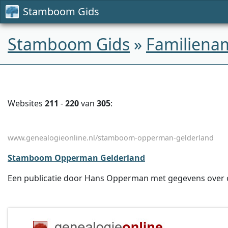
Stamboom Gids
Stamboom Gids
»
Familiena
Websites
211
-
220
van
305
:
www.genealogieonline.nl/stamboom-opperman-gelderland
Stamboom Opperman Gelderland
Een publicatie door Hans Opperman met gegevens over oa.