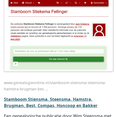
www.genealogieonline.nl/stamboom-stiensma-steensma-
hamstra-brugman-bes ...
Stamboom Stiensma, Steensma, Hamstra,
Brugman, Best, Compas, Honcoop en Bakker
Een genealogische publicatie door Wim Steensma met