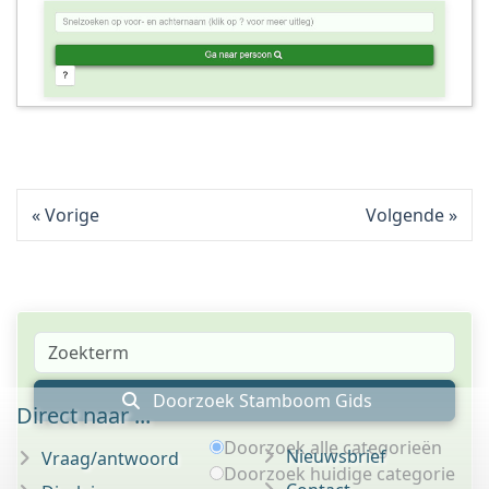
Vorige
Volgende
Doorzoek Stamboom Gids
Direct naar ...
Doorzoek alle categorieën
Nieuwsbrief
Vraag/antwoord
Doorzoek huidige categorie