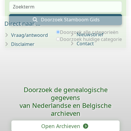
Doorzoek Stamboom Gids
Direct naar ...
Doorzoek alle categorieën
Nieuwsbrief
Vraag/antwoord
Doorzoek huidige categorie
Contact
Disclaimer
Doorzoek de genealogische
gegevens
van Nederlandse en Belgische
archieven
Open Archieven