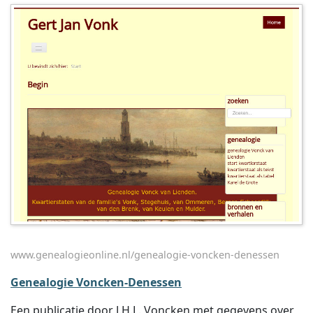
www.genealogieonline.nl/genealogie-voncken-denessen
Genealogie Voncken-Denessen
Een publicatie door J.H.L. Voncken met gegevens over