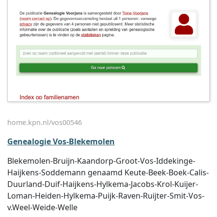
home.kpn.nl/vos00546
Genealogie Vos-Blekemolen
Blekemolen-Bruijn-Kaandorp-Groot-Vos-Iddekinge-
Haijkens-Soddemann genaamd Keute-Beek-Boek-Calis-
Duurland-Duif-Haijkens-Hylkema-Jacobs-Krol-Kuijer-
Loman-Heiden-Hylkema-Puijk-Raven-Ruijter-Smit-Vos-
v.Weel-Weide-Welle