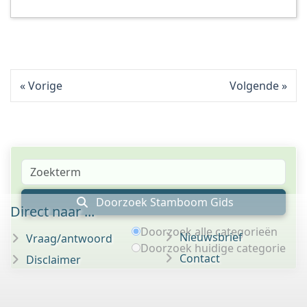
Vorige
Volgende
Doorzoek Stamboom Gids
Direct naar ...
Doorzoek alle categorieën
Nieuwsbrief
Vraag/antwoord
Doorzoek huidige categorie
Contact
Disclaimer