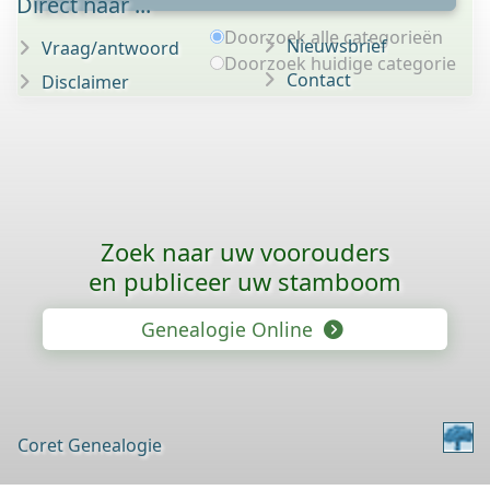
Direct naar ...
Doorzoek alle categorieën
Nieuwsbrief
Vraag/antwoord
Doorzoek huidige categorie
Contact
Disclaimer
Zoek naar uw voorouders
en publiceer uw stamboom
Genealogie Online
Coret Genealogie