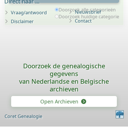
Direct naar ...
Doorzoek alle categorieën
Nieuwsbrief
Vraag/antwoord
Doorzoek huidige categorie
Contact
Disclaimer
Doorzoek de genealogische
gegevens
van Nederlandse en Belgische
archieven
Open Archieven
Coret Genealogie