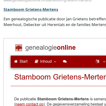
www.genealogieonline.nl/stamboom-grietens-mertens
Stamboom Grietens-Mertens
Een genealogische publicatie door Jan Grietens betreffend
Meerhout, Debecker uit Herentals en de families Mertens