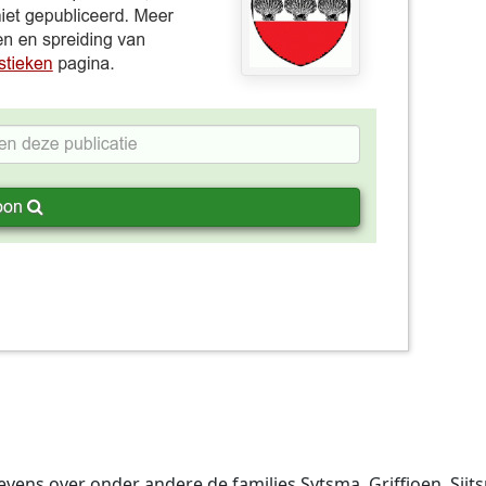
evens over onder andere de families Sytsma, Griffioen, Sijt