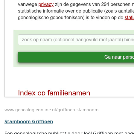
www.genealogieonline.nl/griffioen-stamboom
Stamboom Griffioen
Een genealogische publicatie door Joël Griffioen met geg