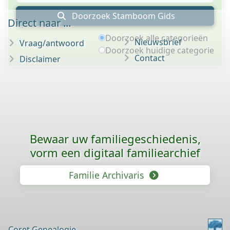
Doorzoek Stamboom Gids
Direct naar ...
Doorzoek alle categorieën
Nieuwsbrief
Vraag/antwoord
Doorzoek huidige categorie
Contact
Disclaimer
Bewaar uw familie­geschiedenis,
vorm een digitaal familiearchief
Familie Archivaris
Coret Genealogie