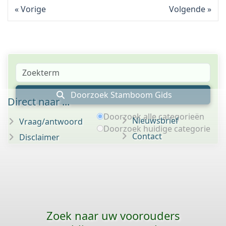
Vorige
Volgende
Doorzoek Stamboom Gids
Direct naar ...
Doorzoek alle categorieën
Nieuwsbrief
Vraag/antwoord
Doorzoek huidige categorie
Contact
Disclaimer
Zoek naar uw voorouders