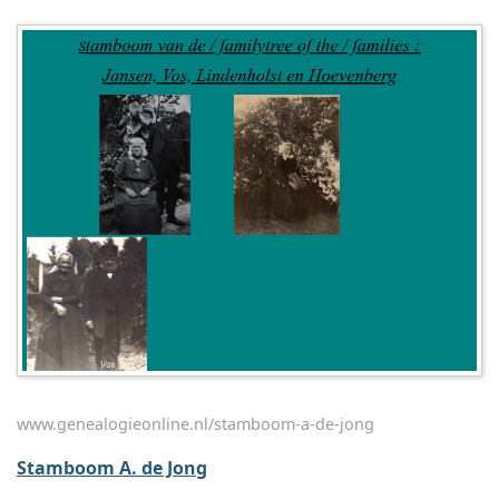
www.genealogieonline.nl/stamboom-a-de-jong
Stamboom A. de Jong