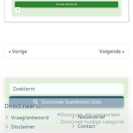
Vorige
Volgende
Doorzoek Stamboom Gids
Direct naar ...
Doorzoek alle categorieën
Nieuwsbrief
Vraag/antwoord
Doorzoek huidige categorie
Contact
Disclaimer