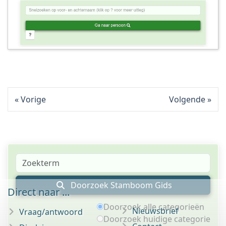
Vorige
Volgende
Doorzoek Stamboom Gids
Direct naar ...
Doorzoek alle categorieën
Nieuwsbrief
Vraag/antwoord
Doorzoek huidige categorie