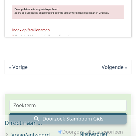
Vorige
Volgende
Doorzoek Stamboom Gids
Direct naar ...
Doorzoek alle categorieën
Nieuwsbrief
Vraag/antwoord