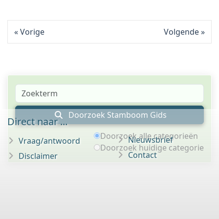
Vorige
Volgende
Doorzoek Stamboom Gids
Direct naar ...
Doorzoek alle categorieën
Nieuwsbrief
Vraag/antwoord
Doorzoek huidige categorie
Contact
Disclaimer