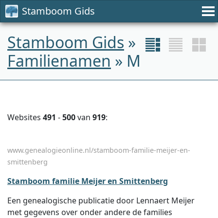
Stamboom Gids
Stamboom Gids
»
Familienamen
» M
Websites
491
-
500
van
919
:
www.genealogieonline.nl/stamboom-familie-meijer-en-
smittenberg
Stamboom familie Meijer en Smittenberg
Een genealogische publicatie door Lennaert Meijer
met gegevens over onder andere de families