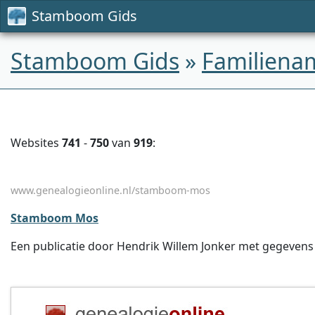
Stamboom Gids
Stamboom Gids
»
Familiena
Websites
741
-
750
van
919
:
www.genealogieonline.nl/stamboom-mos
Stamboom Mos
Een publicatie door Hendrik Willem Jonker met gegevens o