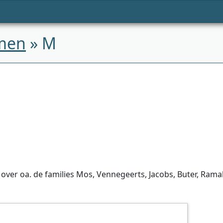
men
» M
ver oa. de families Mos, Vennegeerts, Jacobs, Buter, Ramak