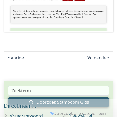
Vorige
Volgende
Doorzoek Stamboom Gids
Direct naar ...
Doorzoek alle categorieën
Nieuwsbrief
Vraag/antwoord