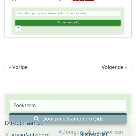
Vorige
Volgende
Doorzoek Stamboom Gids
Direct naar ...
Doorzoek alle categorieën
Nieuwsbrief
Vraag/antwoord