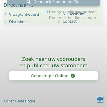
Doorzoek Stamboom Gids
Direct naar ...
Doorzoek alle categorieën
Nieuwsbrief
Vraag/antwoord
Doorzoek huidige categorie
Contact
Disclaimer
Zoek naar uw voorouders
en publiceer uw stamboom
Genealogie Online
Coret Genealogie