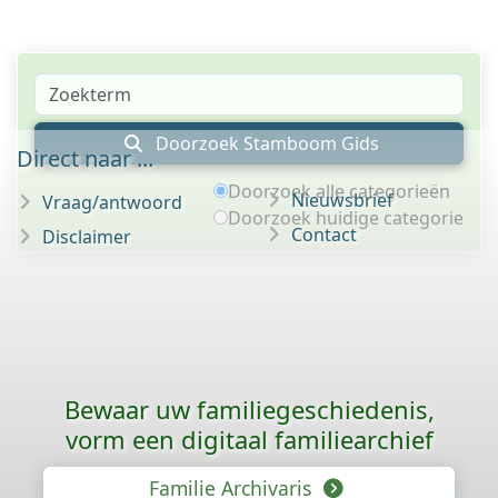
Doorzoek Stamboom Gids
Direct naar ...
Doorzoek alle categorieën
Nieuwsbrief
Vraag/antwoord
Doorzoek huidige categorie
Contact
Disclaimer
Bewaar uw familie­geschiedenis,
vorm een digitaal familiearchief
Familie Archivaris