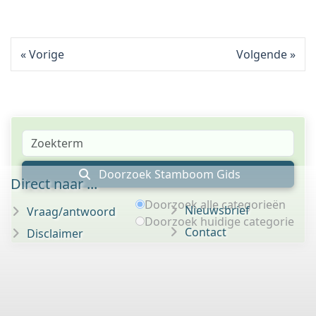
Vorige
Volgende
Doorzoek Stamboom Gids
Direct naar ...
Doorzoek alle categorieën
Nieuwsbrief
Vraag/antwoord
Doorzoek huidige categorie
Contact
Disclaimer