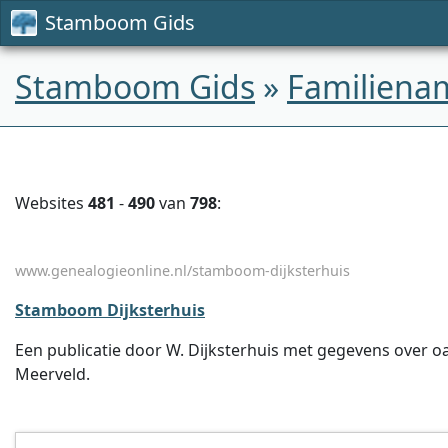
Stamboom Gids
Stamboom Gids
»
Familiena
Websites
481
-
490
van
798
:
www.genealogieonline.nl/stamboom-dijksterhuis
Stamboom Dijksterhuis
Een publicatie door W. Dijksterhuis met gegevens over oa.
Meerveld.