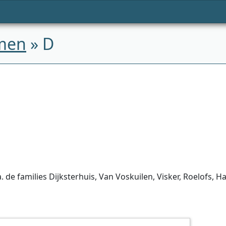
men
» D
 de families Dijksterhuis, Van Voskuilen, Visker, Roelofs, H