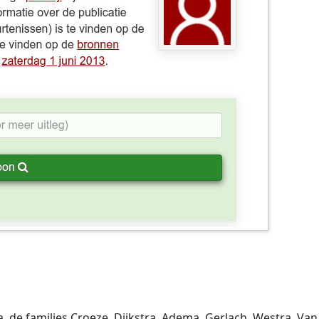
. de families Croeze, Dijkstra, Adema, Gerlach, Westra, Va