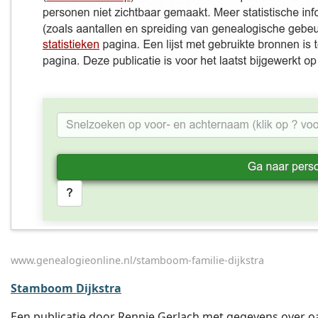
www.genealogieonline.nl/stamboom-familie-dijkstra
Stamboom Dijkstra
Een publicatie door Rennie Gerlach met gegevens over oa