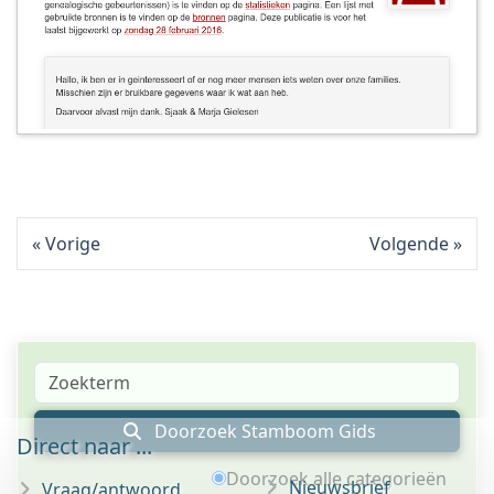
Vorige
Volgende
Doorzoek Stamboom Gids
Direct naar ...
Doorzoek alle categorieën
Nieuwsbrief
Vraag/antwoord