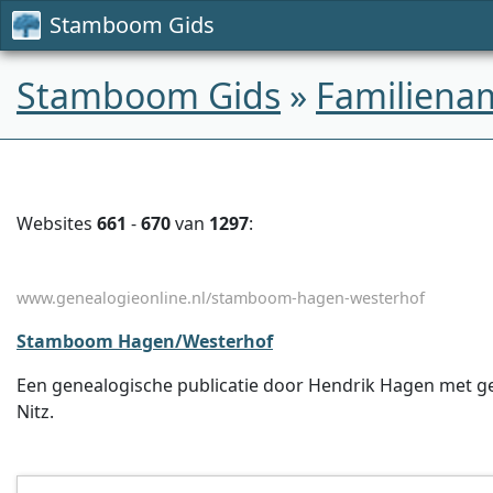
Stamboom Gids
Stamboom Gids
»
Familiena
Websites
661
-
670
van
1297
:
www.genealogieonline.nl/stamboom-hagen-westerhof
Stamboom Hagen/Westerhof
Een genealogische publicatie door Hendrik Hagen met geg
Nitz.