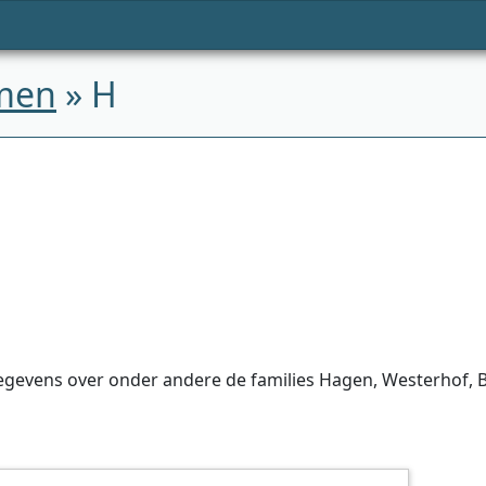
men
» H
evens over onder andere de families Hagen, Westerhof, Bri