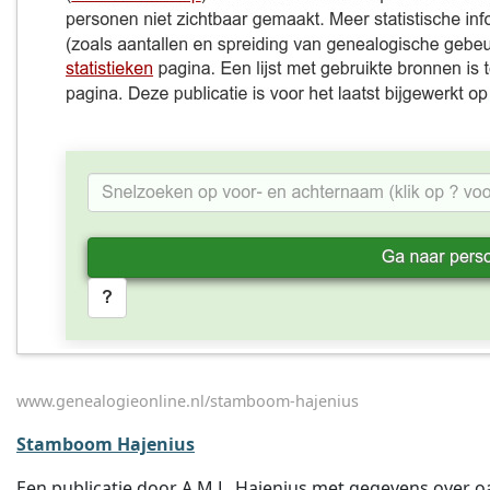
www.genealogieonline.nl/stamboom-hajenius
Stamboom Hajenius
Een publicatie door A.M.L. Hajenius met gegevens over o