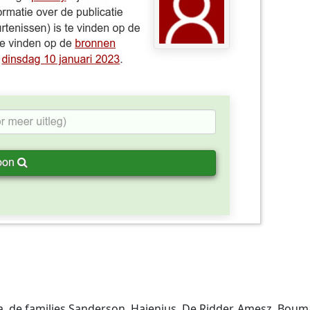
a. de families Sanderson, Hajenius, De Ridder, Amesz, Boum