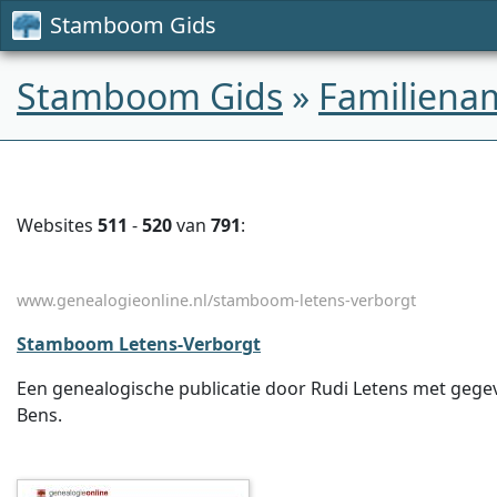
Stamboom Gids
Stamboom Gids
»
Familiena
Websites
511
-
520
van
791
:
www.genealogieonline.nl/stamboom-letens-verborgt
Stamboom Letens-Verborgt
Een genealogische publicatie door Rudi Letens met gegev
Bens.