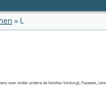
men
» L
ens over onder andere de families Verborgt, Pauwels, Leten