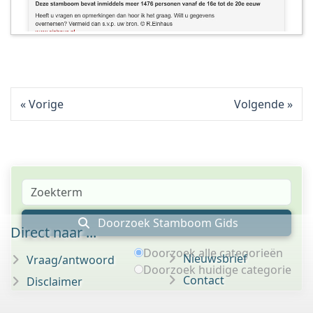
Vorige
Volgende
Doorzoek Stamboom Gids
Direct naar ...
Doorzoek alle categorieën
Nieuwsbrief
Vraag/antwoord
Doorzoek huidige categorie
Contact
Disclaimer