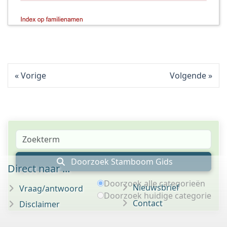
Vorige
Volgende
Doorzoek Stamboom Gids
Direct naar ...
Doorzoek alle categorieën
Nieuwsbrief
Vraag/antwoord
Doorzoek huidige categorie
Contact
Disclaimer