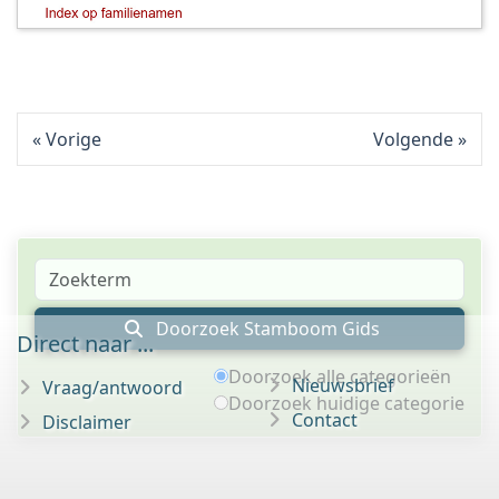
Vorige
Volgende
Doorzoek Stamboom Gids
Direct naar ...
Doorzoek alle categorieën
Nieuwsbrief
Vraag/antwoord
Doorzoek huidige categorie
Contact
Disclaimer