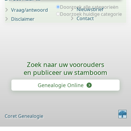
Doorzoek alle categorieën
Nieuwsbrief
Vraag/antwoord
Doorzoek huidige categorie
Contact
Disclaimer
Zoek naar uw voorouders
en publiceer uw stamboom
Genealogie Online
Coret Genealogie