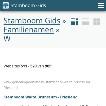
Stamboom Gids
Stamboom Gids
»
Familienamen
»
W
Websites
511
-
520
van
905
:
www.genealogieonline.nl/stamboom-walta-brunssum-
friesland
Stamboom Walta Brunssum - Friesland