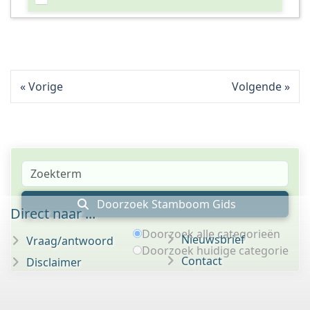
Vorige
Volgende
Doorzoek Stamboom Gids
Direct naar ...
Doorzoek alle categorieën
Nieuwsbrief
Vraag/antwoord
Doorzoek huidige categorie
Contact
Disclaimer