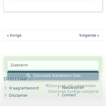
Vorige
Volgende
Doorzoek Stamboom Gids
Direct naar ...
Doorzoek alle categorieën
Nieuwsbrief
Vraag/antwoord
Doorzoek huidige categorie
Contact
Disclaimer