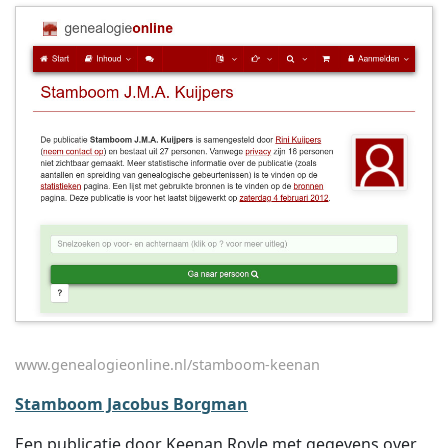
www.genealogieonline.nl/stamboom-keenan
Stamboom Jacobus Borgman
Een publicatie door Keenan Royle met gegevens over