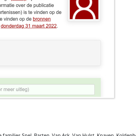
amilies Snel, Barten, Van Ark, Van Hulst, Knaven, Koldenhof,