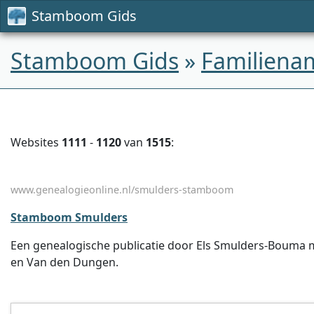
Stamboom Gids
Stamboom Gids
»
Familiena
Websites
1111
-
1120
van
1515
:
www.genealogieonline.nl/smulders-stamboom
Stamboom Smulders
Een genealogische publicatie door Els Smulders-Bouma m
en Van den Dungen.