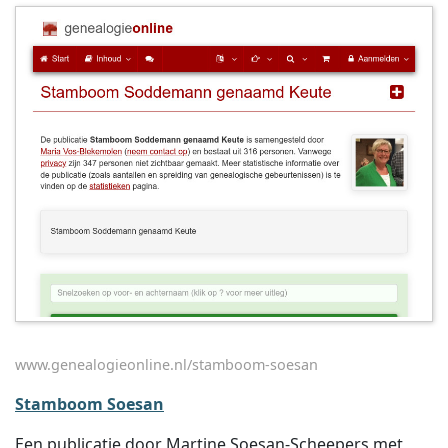
www.genealogieonline.nl/stamboom-soesan
Stamboom Soesan
Een publicatie door Martine Soesan-Scheepers met