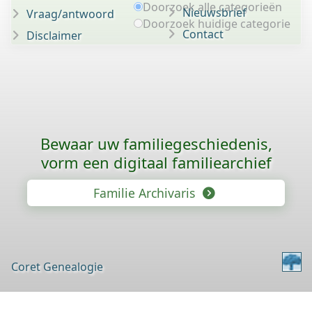
Doorzoek alle categorieën
Nieuwsbrief
Vraag/antwoord
Doorzoek huidige categorie
Contact
Disclaimer
Bewaar uw familie­geschiedenis,
vorm een digitaal familiearchief
Familie Archivaris
Coret Genealogie