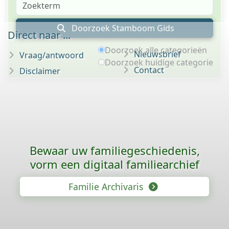
Doorzoek Stamboom Gids
Direct naar ...
Doorzoek alle categorieën
Nieuwsbrief
Vraag/antwoord
Doorzoek huidige categorie
Contact
Disclaimer
Bewaar uw familie­geschiedenis,
vorm een digitaal familiearchief
Familie Archivaris