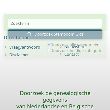
Doorzoek Stamboom Gids
Direct naar ...
Doorzoek alle categorieën
Nieuwsbrief
Vraag/antwoord
Doorzoek huidige categorie
Contact
Disclaimer
Doorzoek de genealogische
gegevens
van Nederlandse en Belgische