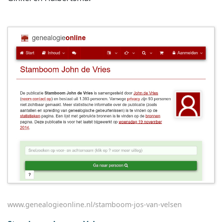
www.genealogieonline.nl/stamboom-jos-van-velsen