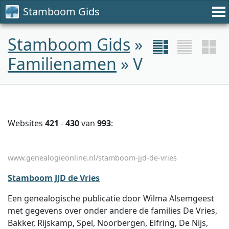
Stamboom Gids
Stamboom Gids
»
Familienamen
» V
Websites
421
-
430
van
993
:
www.genealogieonline.nl/stamboom-jjd-de-vries
Stamboom JJD de Vries
Een genealogische publicatie door Wilma Alsemgeest
met gegevens over onder andere de families De Vries,
Bakker, Rijskamp, Spel, Noorbergen, Elfring, De Nijs,