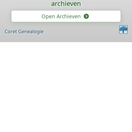
archieven
Open Archieven
Coret Genealogie