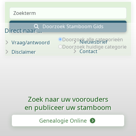
Doorzoek Stamboom Gids
Direct naar ...
Doorzoek alle categorieën
Nieuwsbrief
Vraag/antwoord
Doorzoek huidige categorie
Contact
Disclaimer
Zoek naar uw voorouders
en publiceer uw stamboom
Genealogie Online