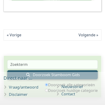
Vorige
Volgende
Doorzoek Stamboom Gids
Direct naar ...
Doorzoek alle categorieën
Nieuwsbrief
Vraag/antwoord
Doorzoek huidige categorie
Contact
Disclaimer