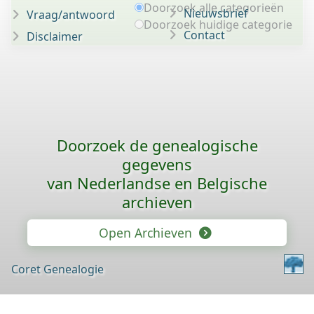
Doorzoek alle categorieën
Nieuwsbrief
Vraag/antwoord
Doorzoek huidige categorie
Contact
Disclaimer
Doorzoek de genealogische
gegevens
van Nederlandse en Belgische
archieven
Open Archieven
Coret Genealogie