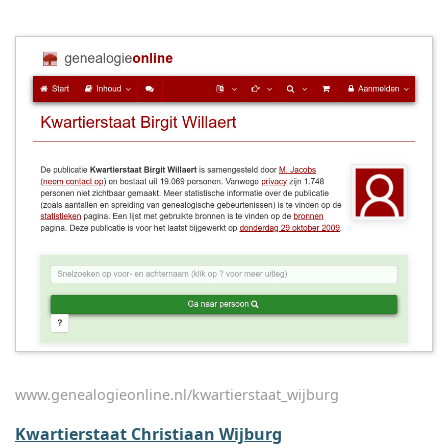
www.genealogieonline.nl/kwartierstaat_wijburg
Kwartierstaat Christiaan Wijburg