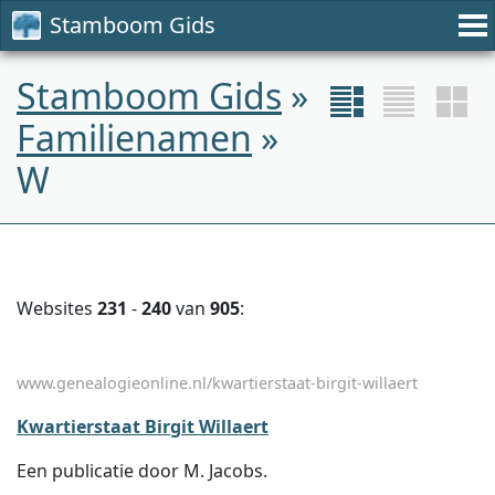
Stamboom Gids
Stamboom Gids
»
Familienamen
»
W
Websites
231
-
240
van
905
:
www.genealogieonline.nl/kwartierstaat-birgit-willaert
Kwartierstaat Birgit Willaert
Een publicatie door M. Jacobs.