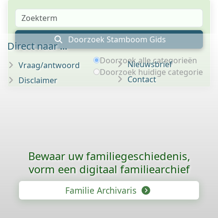
Doorzoek Stamboom Gids
Direct naar ...
Doorzoek alle categorieën
Nieuwsbrief
Vraag/antwoord
Doorzoek huidige categorie
Contact
Disclaimer
Bewaar uw familie­geschiedenis,
vorm een digitaal familiearchief
Familie Archivaris